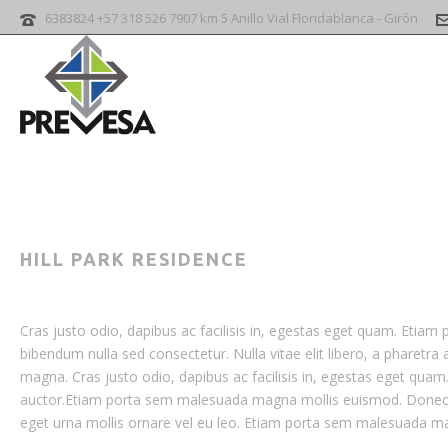
6383824 +57 318 526 7907 km 5 Anillo Vial Floridablanca - Girón
HILL PARK RESIDENCE
Cras justo odio, dapibus ac facilisis in, egestas eget quam. Eti
bibendum nulla sed consectetur. Nulla vitae elit libero, a pharetr
magna. Cras justo odio, dapibus ac facilisis in, egestas eget quam
auctor.Etiam porta sem malesuada magna mollis euismod. Donec ul
eget urna mollis ornare vel eu leo. Etiam porta sem malesuada m