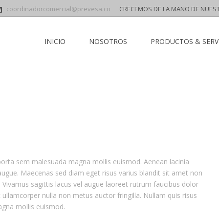
coordinadorcomercial@prevesa.co
CRECEMOS DE LA MANO DE NUES
INICIO
NOSOTROS
PRODUCTOS & SERV
am porta sem malesuada magna mollis euismod. Aenean lacinia
a augue. Maecenas sed diam eget risus varius blandit sit amet non
. Vivamus sagittis lacus vel augue laoreet rutrum faucibus dolor
lamcorper nulla non metus auctor fringilla. Nullam quis risus
agna mollis euismod.